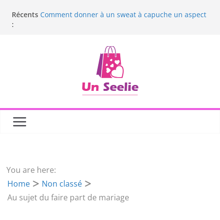
Passer
Récents
Comment donner à un sweat à capuche un aspect
au
:
professionnel ?
contenu
Conseils pour choisir la brume parfumée adaptée
à sa routine beauté
Comment choisir des objets ergonomiques
adaptés à vos besoins quotidiens ?
Le polo inspiré du sport : une pièce forte à
adopter
Les 6 sacs banane les plus tendance
You are here:
Home
Non classé
Au sujet du faire part de mariage